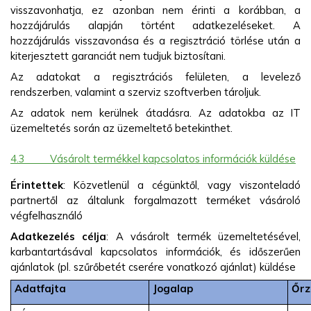
visszavonhatja, ez azonban nem érinti a korábban, a
hozzájárulás alapján történt adatkezeléseket. A
hozzájárulás visszavonása és a regisztráció törlése után a
kiterjesztett garanciát nem tudjuk biztosítani.
Az adatokat a regisztrációs felületen, a levelező
rendszerben, valamint a szerviz szoftverben tároljuk.
Az adatok nem kerülnek átadásra. Az adatokba az IT
üzemeltetés során az üzemeltető betekinthet.
4.3
Vásárolt termékkel kapcsolatos információk küldése
Érintettek
: Közvetlenül a cégünktől, vagy viszonteladó
partnertől az általunk forgalmazott terméket vásároló
végfelhasználó
Adatkezelés célja
: A vásárolt termék üzemeltetésével,
karbantartásával kapcsolatos információk, és időszerűen
ajánlatok (pl. szűrőbetét cserére vonatkozó ajánlat) küldése
Adatfajta
Jogalap
Őrz