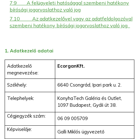
7.9
A felügyeleti hatósággal szembeni hatékony
bírósági jogorvoslathoz való jog
7.10
Az adatkezelővel vagy az adatfeldolgozóval
szembeni hatékony bírósági jogorvoslathoz való jog
1. Adatkezelő adatai
Adatkezelő
Ecorgan
Kft.
megnevezése:
Székhely:
6640 Csongrád, Ipari park u. 2.
Telephelyek:
KonyhaTech Galéria és Outlet,
1097 Budapest, Gyáli út 38.
Cégjegyzék szám:
06 09 005709
Képviselője:
Galli Miklós
ügyvezető