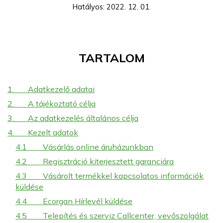
Hatályos: 2022. 12. 01.
TARTALOM
1.
Adatkezelő adatai
2.
A tájékoztató célja
3.
Az adatkezelés általános célja
4.
Kezelt adatok
4.1
Vásárlás online áruházunkban
4.2
Regisztráció kiterjesztett garanciára
4.3
Vásárolt termékkel kapcsolatos információk
küldése
4.4
Ecorgan Hírlevél küldése
4.5
Telepítés és szerviz Callcenter, vevőszolgálat