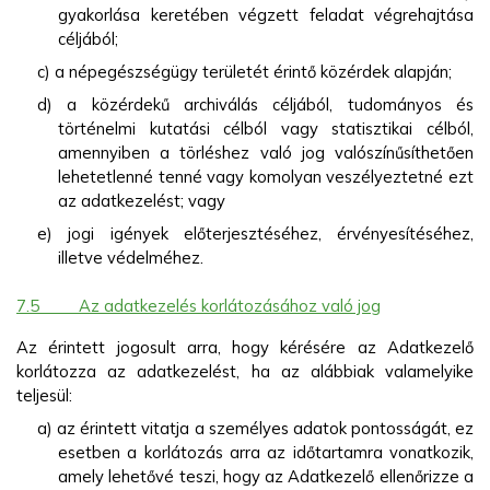
gyakorlása keretében végzett feladat végrehajtása
céljából;
c) a népegészségügy területét érintő közérdek alapján;
d) a közérdekű archiválás céljából, tudományos és
történelmi kutatási célból vagy statisztikai célból,
amennyiben a törléshez való jog valószínűsíthetően
lehetetlenné tenné vagy komolyan veszélyeztetné ezt
az adatkezelést; vagy
e) jogi igények előterjesztéséhez, érvényesítéséhez,
illetve védelméhez.
7.5
Az adatkezelés korlátozásához való jog
Az érintett jogosult arra, hogy kérésére az Adatkezelő
korlátozza az adatkezelést, ha az alábbiak valamelyike
teljesül:
a) az érintett vitatja a személyes adatok pontosságát, ez
esetben a korlátozás arra az időtartamra vonatkozik,
amely lehetővé teszi, hogy az Adatkezelő ellenőrizze a