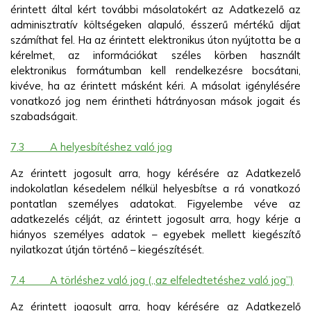
érintett által kért további másolatokért az Adatkezelő az
adminisztratív költségeken alapuló, ésszerű mértékű díjat
számíthat fel. Ha az érintett elektronikus úton nyújtotta be a
kérelmet, az információkat széles körben használt
elektronikus formátumban kell rendelkezésre bocsátani,
kivéve, ha az érintett másként kéri. A másolat igénylésére
vonatkozó jog nem érintheti hátrányosan mások jogait és
szabadságait.
7.3
A helyesbítéshez való jog
Az érintett jogosult arra, hogy kérésére az Adatkezelő
indokolatlan késedelem nélkül helyesbítse a rá vonatkozó
pontatlan személyes adatokat. Figyelembe véve az
adatkezelés célját, az érintett jogosult arra, hogy kérje a
hiányos személyes adatok – egyebek mellett kiegészítő
nyilatkozat útján történő – kiegészítését.
7.4
A törléshez való jog („az elfeledtetéshez való jog”)
Az érintett jogosult arra, hogy kérésére az Adatkezelő