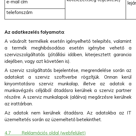
e-mail cím
lejá
telefonszám
Az adatkezelés folyamata
:
A vásárolt termékek esetén igényelhető telepítés, valamint
a termék meghibásodása esetén igénybe vehető a
szervizszolgáltatás (jótállási időben, kiterjesztett garancia
idejében, vagy azt követően is).
A szerviz szolgáltatás bejelentése, megrendelése során az
adatokat a szerviz szoftverbe rögzítjük. Onnan kerül
kinyomtatásra szerviz munkalap, illetve az adatok a
munkavégzés céljából átadásra kerülnek a szerviz partner
részére. A szerviz munkalapok (aláírva) megőrzésre kerülnek
az irattárban.
Az adatok nem kerülnek átadásra. Az adatokba az IT
üzemeltetés során az üzemeltető betekinthet.
4.7
Reklamációs oldal (webfelület)