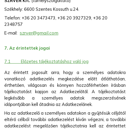
SZRVER Kft.
(tárhelyszolgáltató)
Székhely: 6600 Szentes Kossuth u.24.
Telefon: +36 20 3473473, +36 20 3927329, +36 20
2348757
szrver@gmail.com
E-mail:
7. Az érintettek jogai
7.1
Előzetes tájékoztatáshoz való jog
Az érintett jogosult arra, hogy a személyes adatokra
vonatkozó adatkezelés megkezdése előtt átláthatóan,
érthetően, világosan és könnyen hozzáférhetően írásban
tájékoztatást kapjon az Adatkezelőtől. A tájékoztatást
legkésőbb a személyes adatok megszerzésének
időpontjában kell átadnia az Adatkezelőnek.
Ha az adatkezelő a személyes adatokon a gyűjtésük céljától
eltérő célból további adatkezelést kíván végezni, a további
adatkezelést megelőzően tájékoztatnia kell az érintettet