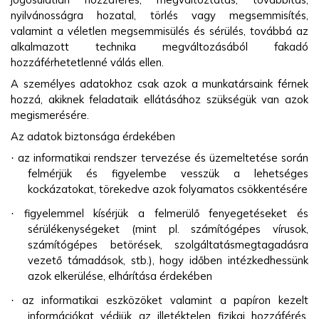
nyilvánosságra hozatal, törlés vagy megsemmisítés,
valamint a véletlen megsemmisülés és sérülés, továbbá az
alkalmazott technika megváltozásából fakadó
hozzáférhetetlenné válás ellen.
A személyes adatokhoz csak azok a munkatársaink férnek
hozzá, akiknek feladataik ellátásához szükségük van azok
megismerésére.
Az adatok biztonsága érdekében
az informatikai rendszer tervezése és üzemeltetése során
·
felmérjük és figyelembe vesszük a lehetséges
kockázatokat, törekedve azok folyamatos csökkentésére
figyelemmel kísérjük a felmerülő fenyegetéseket és
·
sérülékenységeket (mint pl. számítógépes vírusok,
számítógépes betörések, szolgáltatásmegtagadásra
vezető támadások, stb.), hogy időben intézkedhessünk
azok elkerülése, elhárítása érdekében
az informatikai eszközöket valamint a papíron kezelt
·
információkat védjük az illetéktelen fizikai hozzáférés,