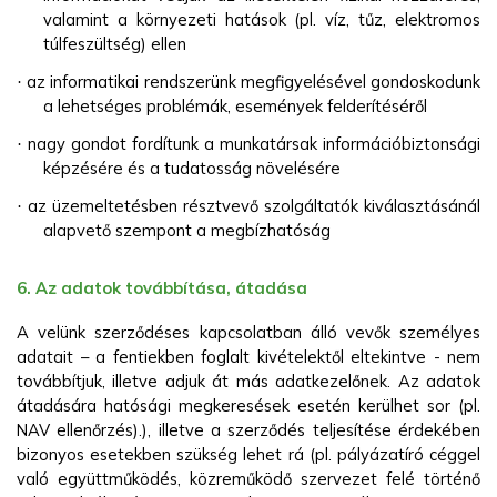
valamint a környezeti hatások (pl. víz, tűz, elektromos
túlfeszültség) ellen
az informatikai rendszerünk megfigyelésével gondoskodunk
·
a lehetséges problémák, események felderítéséről
nagy gondot fordítunk a munkatársak információbiztonsági
·
képzésére és a tudatosság növelésére
az üzemeltetésben résztvevő szolgáltatók kiválasztásánál
·
alapvető szempont a megbízhatóság
6. Az adatok továbbítása, átadása
A velünk szerződéses kapcsolatban álló vevők személyes
adatait – a fentiekben foglalt kivételektől eltekintve - nem
továbbítjuk, illetve adjuk át más adatkezelőnek. Az adatok
átadására hatósági megkeresések esetén kerülhet sor (pl.
NAV ellenőrzés).), illetve a szerződés teljesítése érdekében
bizonyos esetekben szükség lehet rá (pl. pályázatíró céggel
való együttműködés, közreműködő szervezet felé történő