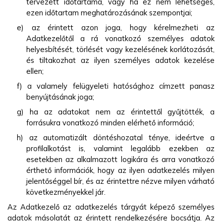
tervezett időtartama, vagy ha ez nem lehetséges,
ezen időtartam meghatározásának szempontjai;
e) az érintett azon joga, hogy kérelmezheti az
Adatkezelőtől a rá vonatkozó személyes adatok
helyesbítését, törlését vagy kezelésének korlátozását,
és tiltakozhat az ilyen személyes adatok kezelése
ellen;
f) a valamely felügyeleti hatósághoz címzett panasz
benyújtásának joga;
g) ha az adatokat nem az érintettől gyűjtötték, a
forrásukra vonatkozó minden elérhető információ;
h) az automatizált döntéshozatal ténye, ideértve a
profilalkotást is, valamint legalább ezekben az
esetekben az alkalmazott logikára és arra vonatkozó
érthető információk, hogy az ilyen adatkezelés milyen
jelentőséggel bír, és az érintettre nézve milyen várható
következményekkel jár.
Az Adatkezelő az adatkezelés tárgyát képező személyes
adatok másolatát az érintett rendelkezésére bocsátja. Az