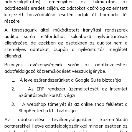
adatszolgáltatás), amennyiben ez túlmutatna az
adatkezelés eredeti célján, az adatokat kizárólag az érintett
kifejezett hozzájárulása esetén adjuk át harmadik fél
részére.
A társaságunk által működtetett irányítási rendszerek
auditja során előfordulhat különböző nyilvántartások
ellenőrzése, de ezekben az esetekben az auditor nem a
személyes adatokat, csupán a nyilvántartás meglétét
ellenőrzi.
Bizonyos tevékenységeink során az adatkezeléshez
adatfeldolgozó közreműködését vesszük igénybe.
1. A levelezőrendszerünket a Google Suite biztosítja
2. Az ERP rendszer üzemeltetését az InternJet
Számitástechnikai Kft. végzi.
3. A webshop tárhelyét és az online shop felületet a
ShopRenter.hu Kft. biztosítja.
Az adatkezelési tevékenységünkben közreműködő
partnerekkel, illetve adatfeldolgozóinkkal minden esetben az