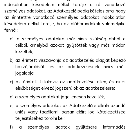
indokolatlan késedelem nélkül törölje a rá vonatkozó
személyes adatokat, az Adatkezelő pedig köteles arra, hogy
az érintettre vonatkozó személyes adatokat indokolatlan
késedelem nélkül törölje, ha az alábbi indokok valamelyike
fennáll:
a) a személyes adatokra már nincs szükség abból a
célból, amelyből azokat gyűjtötték vagy más módon
kezelték;
b) az érintett visszavonja az adatkezelés alapját képező
hozzájárulását, és az adatkezelésnek nincs más
jogalapja;
c) az érintett tiltakozik az adatkezelése ellen, és nincs
elsőbbséget élvező jogszerű ok az adatkezelésre;
d) a személyes adatokat jogellenesen kezelték;
e) a személyes adatokat az Adatkezelőre alkalmazandó
uniós vagy tagállami jogban előírt jogi kötelezettség
teljesítéséhez törölni kell;
f) a személyes adatok gyűjtésére információs