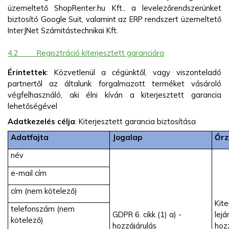
üzemeltető ShopRenter.hu Kft., a levelezőrendszerünket
biztosító Google Suit, valamint az ERP rendszert üzemeltető
InterJNet Számitástechnikai Kft.
4.2
Regisztráció kiterjesztett garanciára
Érintettek
: Közvetlenül a cégünktől, vagy viszonteladó
partnertől az általunk forgalmazott terméket vásároló
végfelhasználó, aki élni kíván a kiterjesztett garancia
lehetőségével
Adatkezelés célja
: Kiterjesztett garancia biztosítása
Adatfajta
Jogalap
Őrz
név
e-mail cím
cím (nem kötelező)
Kite
telefonszám (nem
GDPR 6. cikk (1) a) -
lejá
kötelező)
hozzájárulás
hoz