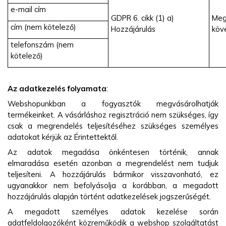
e-mail cím
GDPR 6. cikk (1) a)
Meg
cím (nem kötelező)
Hozzájárulás
köv
telefonszám (nem
kötelező)
Az adatkezelés folyamata
:
Webshopunkban a fogyasztók megvásárolhatják
termékeinket. A vásárláshoz regisztráció nem szükséges, így
csak a megrendelés teljesítéséhez szükséges személyes
adatokat kérjük az Érintettektől.
Az adatok megadása önkéntesen történik, annak
elmaradása esetén azonban a megrendelést nem tudjuk
teljesíteni. A hozzájárulás bármikor visszavonható, ez
ugyanakkor nem befolyásolja a korábban, a megadott
hozzájárulás alapján történt adatkezelések jogszerűségét.
A megadott személyes adatok kezelése során
adatfeldolgozóként közreműködik a webshop szolgáltatást