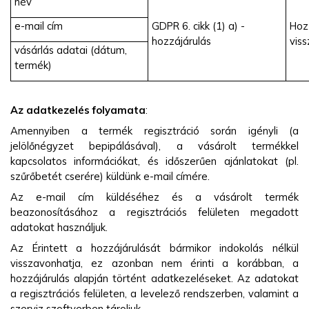
név
e-mail cím
GDPR 6. cikk (1) a) -
Hoz
hozzájárulás
vis
vásárlás adatai (dátum,
termék)
Az adatkezelés folyamata
:
Amennyiben a termék regisztráció során igényli (a
jelölőnégyzet bepipálásával), a vásárolt termékkel
kapcsolatos információkat, és időszerűen ajánlatokat (pl.
szűrőbetét cserére) küldünk e-mail címére.
Az e-mail cím küldéséhez és a vásárolt termék
beazonosításához a regisztrációs felületen megadott
adatokat használjuk.
Az Érintett a hozzájárulását bármikor indokolás nélkül
visszavonhatja, ez azonban nem érinti a korábban, a
hozzájárulás alapján történt adatkezeléseket. Az adatokat
a regisztrációs felületen, a levelező rendszerben, valamint a
szerviz szoftverben tároljuk.