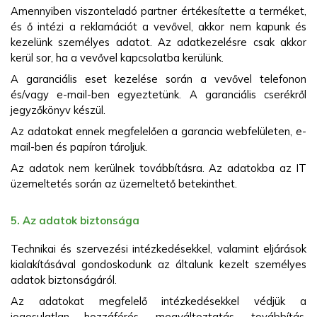
Amennyiben viszonteladó partner értékesítette a terméket,
és ő intézi a reklamációt a vevővel, akkor nem kapunk és
kezelünk személyes adatot. Az adatkezelésre csak akkor
kerül sor, ha a vevővel kapcsolatba kerülünk.
A garanciális eset kezelése során a vevővel telefonon
és/vagy e-mail-ben egyeztetünk. A garanciális cserékről
jegyzőkönyv készül.
Az adatokat ennek megfelelően a garancia webfelületen, e-
mail-ben és papíron tároljuk.
Az adatok nem kerülnek továbbításra. Az adatokba az IT
üzemeltetés során az üzemeltető betekinthet.
5. Az adatok biztonsága
Technikai és szervezési intézkedésekkel, valamint eljárások
kialakításával gondoskodunk az általunk kezelt személyes
adatok biztonságáról.
Az adatokat megfelelő intézkedésekkel védjük a
jogosulatlan hozzáférés, megváltoztatás, továbbítás,