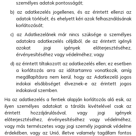
személyes adatok pontosságát;
b) az adatkezelés jogellenes, és az érintett ellenzi az
adatok törlését, és ehelyett kéri azok felhasználásának
korlátozását;
c) az Adatkezelőnek már nincs szüksége a személyes
adatokra adatkezelés céljából, de az érintett igényli
azokat jogi igények előterjesztéséhez,
érvényesítéséhez vagy védelméhez; vagy
d) az érintett tiltakozott az adatkezelés ellen; ez esetben
a korlátozás arra az időtartamra vonatkozik, amíg
megállapításra nem kerül, hogy az Adatkezelő jogos
indokai elsőbbséget élveznek-e az érintett jogos
indokaival szemben.
Ha az adatkezelés a fentiek alapján korlátozás alá esik, az
ilyen személyes adatokat a tárolás kivételével csak az
érintett hozzájárulásával, vagy jogi igények
előterjesztéséhez, érvényesítéséhez vagy védelméhez,
vagy más természetes vagy jogi személy jogainak védelme
érdekében, vagy az Unió, illetve valamely tagállam fontos