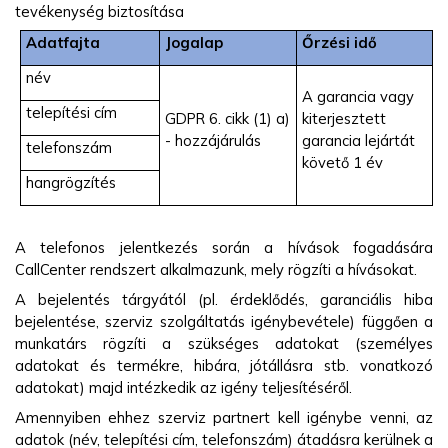
tevékenység biztosítása
Adatfajta
Jogalap
Őrzési idő
név
A garancia vagy
telepítési cím
GDPR 6. cikk (1) a)
kiterjesztett
- hozzájárulás
garancia lejártát
telefonszám
követő 1 év
hangrögzítés
A telefonos jelentkezés során a hívások fogadására
CallCenter rendszert alkalmazunk, mely rögzíti a hívásokat.
A bejelentés tárgyától (pl. érdeklődés, garanciális hiba
bejelentése, szerviz szolgáltatás igénybevétele) függően a
munkatárs rögzíti a szükséges adatokat (személyes
adatokat és termékre, hibára, jótállásra stb. vonatkozó
adatokat) majd intézkedik az igény teljesítéséről.
Amennyiben ehhez szerviz partnert kell igénybe venni, az
adatok (név, telepítési cím, telefonszám) átadásra kerülnek a