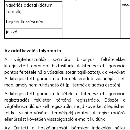
vis
vásárlás adatai (dátum,
termék)
bejelentkezési név
jelszó
Az adatkezelés folyamata
:
A végfelhasználók számára bizonyos feltételekkel
kiterjesztett garanciát biztosítunk. A kiterjesztett garancia
pontos feltételeiről a vásárlás során tájékoztatjuk a vevőket.
A kiterjesztett garancia a termék eredeti vásárlóját illeti
meg, amely nem ruházható át (pl. termék eladása esetén).
A kiterjesztett garancia feltétele a Kiterjesztett garancia
regisztrációs felületen történő regisztráció. Először a
végfelhasználónak kell regisztrálni, majd következő lépésben
fel kell vinni a vásárolt termék(ek) adatait. A regisztrációról
ellenőrzést követően visszaigazoló e-mailt küldünk.
Az Érintett a hozzájárulását bármikor indokolás nélkül