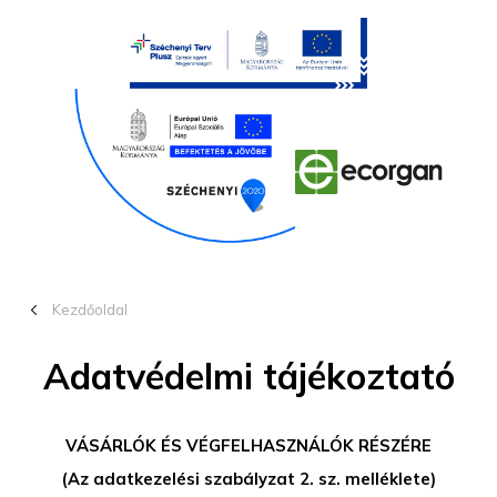
chevron_left_16
Kezdőoldal
Adatvédelmi tájékoztató
VÁSÁRLÓK ÉS VÉGFELHASZNÁLÓK RÉSZÉRE
(Az adatkezelési szabályzat 2. sz. melléklete)