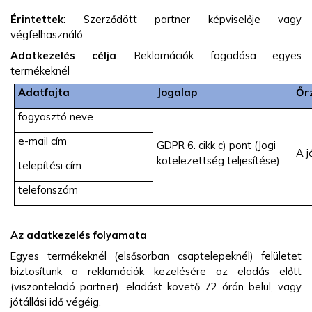
Érintettek
: Szerződött partner képviselője vagy
végfelhasználó
Adatkezelés célja
:
Reklamációk fogadása egyes
termékeknél
Adatfajta
Jogalap
Őrz
fogyasztó neve
e-mail cím
GDPR 6. cikk c) pont (Jogi
A j
kötelezettség teljesítése)
telepítési cím
telefonszám
Az adatkezelés folyamata
Egyes termékeknél
(elsősorban csaptelepeknél) felületet
biztosítunk a reklamációk kezelésére az eladás előtt
(viszonteladó partner), eladást követő 72 órán belül, vagy
jótállási idő végéig.