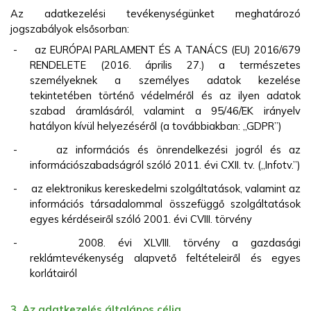
Az adatkezelési tevékenységünket meghatározó
jogszabályok elsősorban:
-
az EURÓPAI PARLAMENT ÉS A TANÁCS (EU) 2016/679
RENDELETE (2016. április 27.) a természetes
személyeknek a személyes adatok kezelése
tekintetében történő védelméről és az ilyen adatok
szabad áramlásáról, valamint a 95/46/EK irányelv
hatályon kívül helyezéséről (a továbbiakban: „GDPR”)
-
az információs és önrendelkezési jogról és az
információszabadságról szóló 2011. évi CXII. tv. („Infotv.”)
-
az elektronikus kereskedelmi szolgáltatások, valamint az
információs társadalommal összefüggő szolgáltatások
egyes kérdéseiről szóló 2001. évi CVIII. törvény
-
2008. évi XLVIII. törvény a gazdasági
reklámtevékenység alapvető feltételeiről és egyes
korlátairól
3. Az adatkezelés általános célja