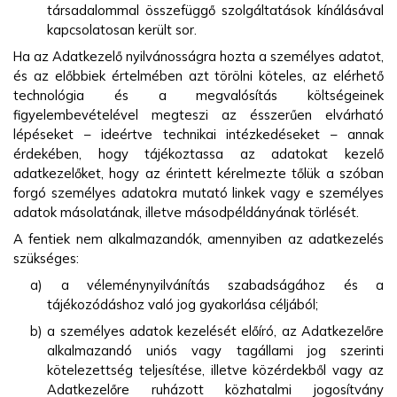
társadalommal összefüggő szolgáltatások kínálásával
kapcsolatosan került sor.
Ha az Adatkezelő nyilvánosságra hozta a személyes adatot,
és az előbbiek értelmében azt törölni köteles, az elérhető
technológia és a megvalósítás költségeinek
figyelembevételével megteszi az ésszerűen elvárható
lépéseket – ideértve technikai intézkedéseket – annak
érdekében, hogy tájékoztassa az adatokat kezelő
adatkezelőket, hogy az érintett kérelmezte tőlük a szóban
forgó személyes adatokra mutató linkek vagy e személyes
adatok másolatának, illetve másodpéldányának törlését.
A fentiek nem alkalmazandók, amennyiben az adatkezelés
szükséges:
a) a véleménynyilvánítás szabadságához és a
tájékozódáshoz való jog gyakorlása céljából;
b) a személyes adatok kezelését előíró, az Adatkezelőre
alkalmazandó uniós vagy tagállami jog szerinti
kötelezettség teljesítése, illetve közérdekből vagy az
Adatkezelőre ruházott közhatalmi jogosítvány