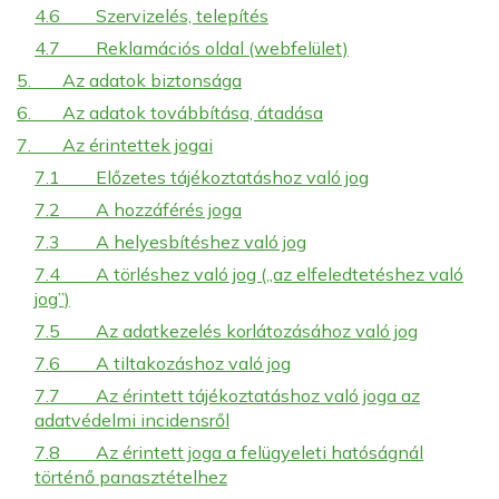
4.6
Szervizelés, telepítés
4.7
Reklamációs oldal (webfelület)
5.
Az adatok biztonsága
6.
Az adatok továbbítása, átadása
7.
Az érintettek jogai
7.1
Előzetes tájékoztatáshoz való jog
7.2
A hozzáférés joga
7.3
A helyesbítéshez való jog
7.4
A törléshez való jog („az elfeledtetéshez való
jog”)
7.5
Az adatkezelés korlátozásához való jog
7.6
A tiltakozáshoz való jog
7.7
Az érintett tájékoztatáshoz való joga az
adatvédelmi incidensről
7.8
Az érintett joga a felügyeleti hatóságnál
történő panasztételhez