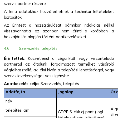
szerviz partner részére.
A fenti adatokhoz hozzáférhetnek a technikai feltételeket
biztosítók.
Az Érintett a hozzájárulását bármikor indokolás nélkül
visszavonhatja, ez azonban nem érinti a korábban, a
hozzájárulás alapján történt adatkezeléseket.
4.6
Szervizelés, telepítés
Érintettek
: Közvetlenül a cégünktől, vagy viszonteladó
partnertől az általunk forgalmazott terméket vásároló
végfelhasználó, aki élni kíván a telepítési lehetőséggel, vagy
szerviztevékenységet vesz igénybe
Adatkezelés célja
: Szervizelés, telepítés
Adatfajta
Jogalap
Őrz
név
A g
telepítési cím
GDPR 6. cikk c) pont (Jogi
kite
kötelezettség teljesítése)