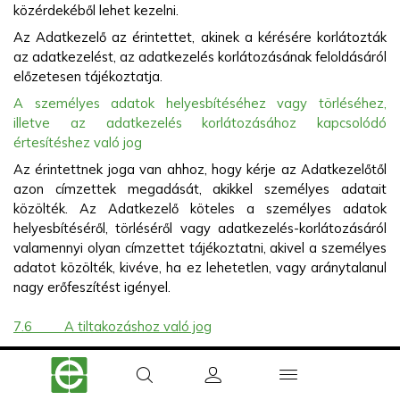
közérdekéből lehet kezelni.
Az Adatkezelő az érintettet, akinek a kérésére korlátozták
az adatkezelést, az adatkezelés korlátozásának feloldásáról
előzetesen tájékoztatja.
A személyes adatok helyesbítéséhez vagy törléséhez,
illetve az adatkezelés korlátozásához kapcsolódó
értesítéshez való jog
Az érintettnek joga van ahhoz, hogy kérje az Adatkezelőtől
azon címzettek megadását, akikkel személyes adatait
közölték. Az Adatkezelő köteles a személyes adatok
helyesbítéséről, törléséről vagy adatkezelés-korlátozásáról
valamennyi olyan címzettet tájékoztatni, akivel a személyes
adatot közölték, kivéve, ha ez lehetetlen, vagy aránytalanul
nagy erőfeszítést igényel.
7.6
A tiltakozáshoz való jog
Az érintett jogosult arra, hogy a saját helyzetével
search
user
menu
kapcsolatos okokból bármikor tiltakozzon személyes
adatainak közérdekű vagy az Adatkezelőre ruházott