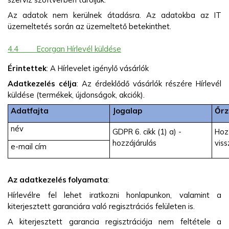
Az adatok nem kerülnek átadásra. Az adatokba az IT
üzemeltetés során az üzemeltető betekinthet.
4.4
Ecorgan Hírlevél küldése
Érintettek
: A Hírlevelet igénylő vásárlók
Adatkezelés célja
: Az érdeklődő vásárlók részére Hírlevél
küldése (termékek, újdonságok, akciók).
Adatfajta
Jogalap
Őrz
név
GDPR 6. cikk (1) a) -
Hoz
hozzájárulás
vis
e-mail cím
Az adatkezelés folyamata
:
Hírlevélre fel lehet iratkozni honlapunkon, valamint a
kiterjesztett garanciára való regisztrációs felületen is.
A kiterjesztett garancia regisztrációja nem feltétele a