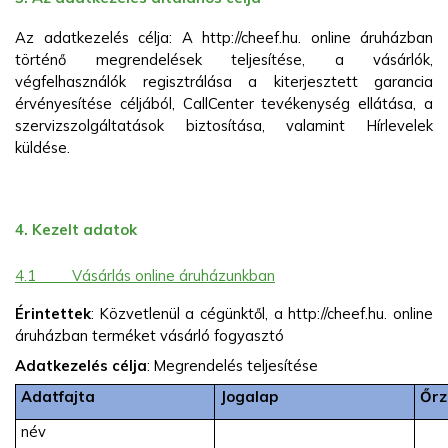
Az adatkezelés célja: A http://cheef.hu. online áruházban
történő megrendelések teljesítése, a vásárlók,
végfelhasználók regisztrálása a kiterjesztett garancia
érvényesítése céljából, CallCenter tevékenység ellátása, a
szervizszolgáltatások biztosítása, valamint Hírlevelek
küldése.
4. Kezelt adatok
4.1
Vásárlás online áruházunkban
Érintettek
: Közvetlenül a cégünktől, a http://cheef.hu. online
áruházban terméket vásárló fogyasztó
Adatkezelés célja
: Megrendelés teljesítése
Adatfajta
Jogalap
Őrz
név