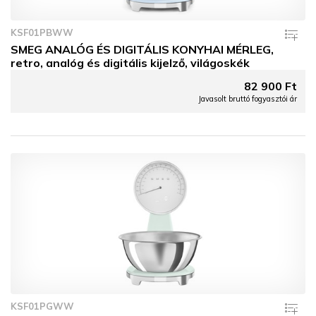
KSF01PBWW
SMEG ANALÓG ÉS DIGITÁLIS KONYHAI MÉRLEG,
retro, analóg és digitális kijelző, világoskék
82 900 Ft
Javasolt bruttó fogyasztói ár
KSF01PGWW