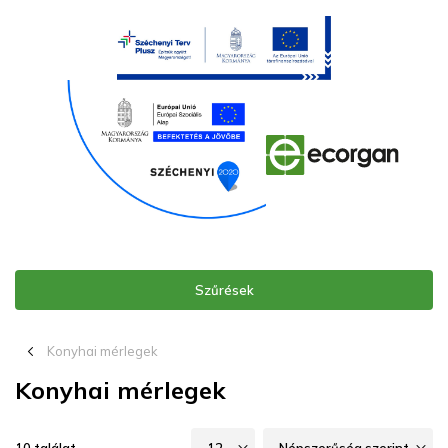
Szűrések
chevron_left_16
Konyhai mérlegek
Konyhai mérlegek