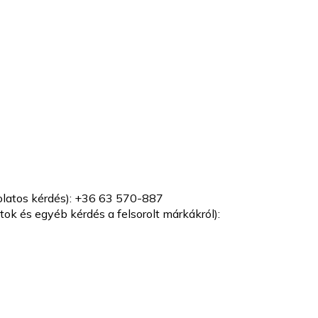
olatos kérdés): +36 63 570-887
tok és egyéb kérdés a felsorolt márkákról):