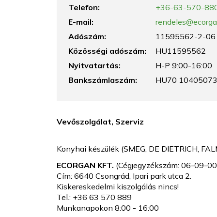
Telefon:
+36-63-570-88
E-mail:
rendeles
@ecorga
Adószám:
11595562-2-06
Közösségi adószám:
HU11595562
Nyitvatartás:
H-P 9:00-16:00
Bankszámlaszám:
HU70 10405073
Vevőszolgálat, Szerviz
Konyhai készülék (SMEG, DE DIETRICH, FALME
ECORGAN KFT.
(Cégjegyzékszám: 06-09-0
Cím: 6640 Csongrád, Ipari park utca 2.
Kiskereskedelmi kiszolgálás nincs!
Tel.: +36 63 570 889
Munkanapokon 8:00 - 16:00