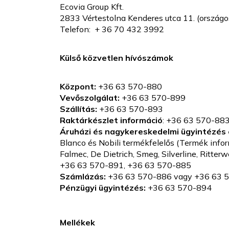
Ecovia Group Kft.
2833 Vértestolna Kenderes utca 11. (országo
Telefon: + 36 70 432 3992
Külső közvetlen hívószámok
Központ:
+36 63 570-880
Vevőszolgálat:
+36 63 570-899
Szállítás:
+36 63 570-893
Raktárkészlet információ
: +36 63 570-88
Áruházi és nagykereskedelmi ügyintézés 
Blanco és Nobili termékfelelős (Termék inf
Falmec, De Dietrich, Smeg, Silverline, Ritte
+36 63 570-891, +36 63 570-885
Számlázás:
+36 63 570-886 vagy +36 63 
Pénzügyi ügyintézés:
+36 63 570-894
Mellékek