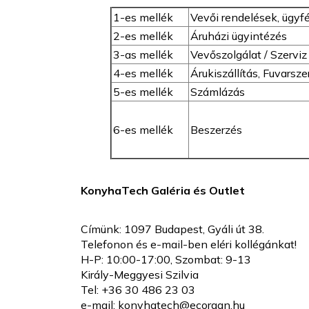
1-es mellék
Vevői rendelések, ü
2-es mellék
Áruházi ügyintézés
3-as mellék
Vevőszolgálat / Szerviz
4-es mellék
Árukiszállítás, Fuvarsz
5-es mellék
Számlázás
6-es mellék
Beszerzés
KonyhaTech Galéria és Outlet
Címünk: 1097 Budapest, Gyáli út 38.
Telefonon és e-mail-ben eléri kollégánkat!
H-P: 10:00-17:00, Szombat: 9-13
Király-Meggyesi Szilvia
Tel: +36 30 486 23 03
e-mail: konyhatech@ecorgan.hu