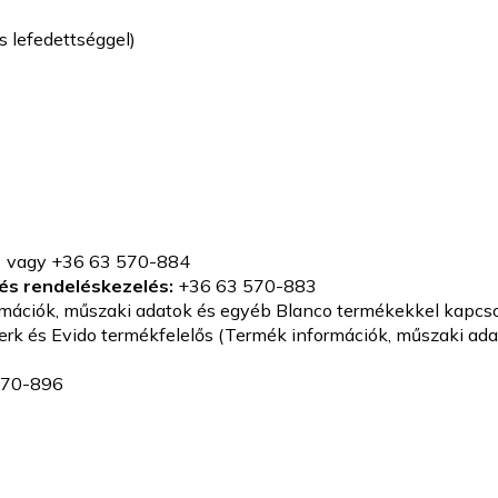
s lefedettséggel)
3 vagy +36 63 570-884
és rendeléskezelés:
+36 63 570-883
ormációk, műszaki adatok és egyéb Blanco termékekkel kapcs
rwerk és Evido termékfelelős (Termék információk, műszaki ada
570-896