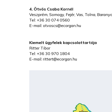
4. Ötvös Csaba Kornél
Veszprém, Somogy, Fejér, Vas, Tolna, Barany
Tel: +36 30 074 0560
E-mail: otvoscs@ecorgan.hu
Kiemelt ügyfelek kapcsolattartója
Ritter Tibor
Tel: +36 30 970 1804
E-mail: rittert@ecorgan.hu