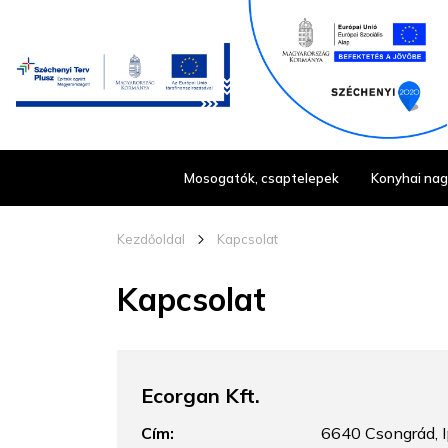
Mosogatók, csaptelepek
Konyhai na
Kezdőoldal
chevron_right_16
Kapcsolat
Kapcsolat
Ecorgan Kft.
Cím:
6640 Csongrád, Ip