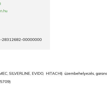
0
n.hu
-28312682-00000000
C, SILVERLINE, EVIDO, HITACHI) üzembehelyezés, garanciáli
05709)