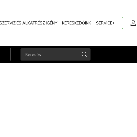
user
SZERVIZ ÉS ALKATRÉSZ IGÉNY
KERESKEDŐINK
SERVICE+
k