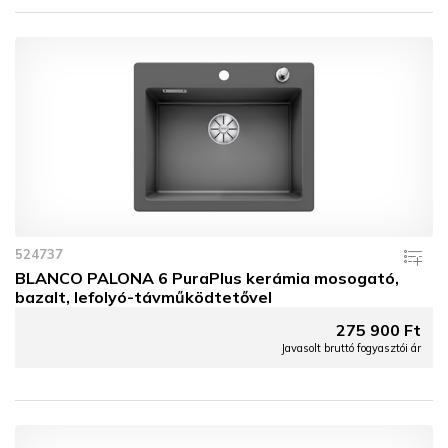
524737
BLANCO PALONA 6 PuraPlus kerámia mosogató,
bazalt, lefolyó-távműködtetővel
275 900 Ft
Javasolt bruttó fogyasztói ár