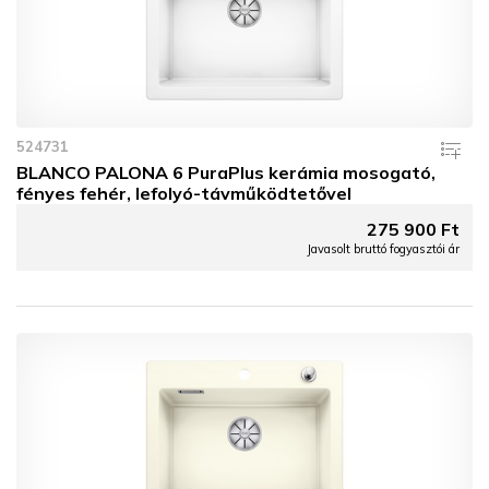
524731
BLANCO PALONA 6 PuraPlus kerámia mosogató,
fényes fehér, lefolyó-távműködtetővel
275 900 Ft
Javasolt bruttó fogyasztói ár