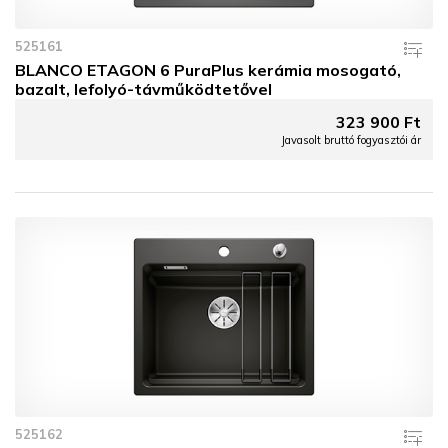
525161
BLANCO ETAGON 6 PuraPlus kerámia mosogató,
bazalt, lefolyó-távműködtetővel
323 900 Ft
Javasolt bruttó fogyasztói ár
525162