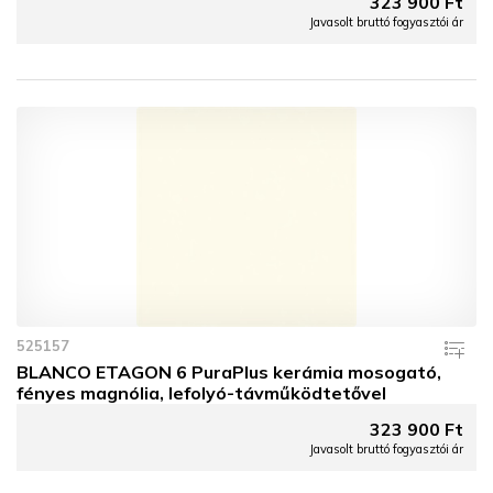
323 900 Ft
Javasolt bruttó fogyasztói ár
525157
BLANCO ETAGON 6 PuraPlus kerámia mosogató,
fényes magnólia, lefolyó-távműködtetővel
323 900 Ft
Javasolt bruttó fogyasztói ár