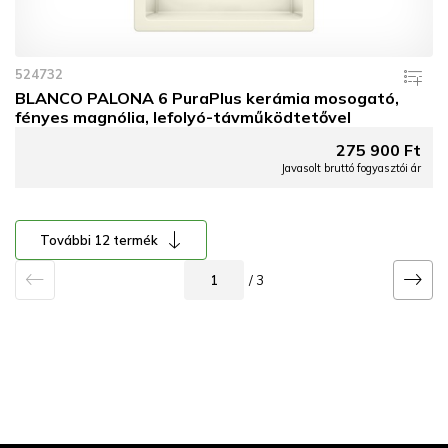
524732
BLANCO PALONA 6 PuraPlus kerámia mosogató,
fényes magnólia, lefolyó-távműködtetővel
275 900 Ft
Javasolt bruttó fogyasztói ár
További 12 termék
/ 3