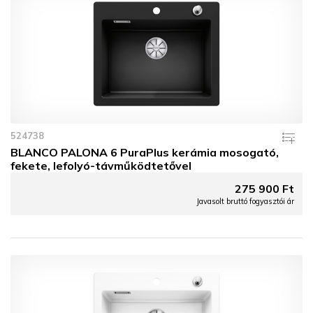
524738
BLANCO PALONA 6 PuraPlus kerámia mosogató,
fekete, lefolyó-távműködtetővel
275 900 Ft
Javasolt bruttó fogyasztói ár