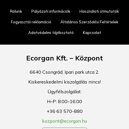
Rólunk
Pályázati információk
Használati útmutatók
Fogyasztói reklamáció
Általános Szerződési Feltételek
Adatvédelmi tájékoztató
Kapcsolat
Ecorgan Kft. – Központ
6640 Csongrád, Ipari park utca 2.
Kiskereskedelmi kiszolgálás nincs!
Ügyfélszolgálat:
H–P: 8:00–16:00
+36 63 570-880
kozpont@ecorgan.hu