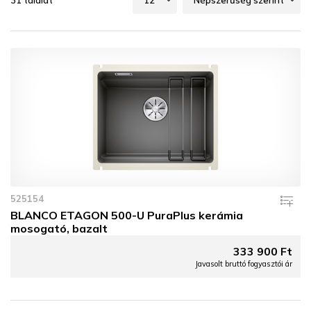
31 találat
525154
BLANCO ETAGON 500-U PuraPlus kerámia
mosogató, bazalt
333 900 Ft
Javasolt bruttó fogyasztói ár