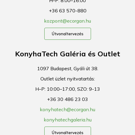
H–P: 8:00–16:00
+36 63 570-880
kozpont@ecorgan.hu
Útvonaltervezés
KonyhaTech Galéria és Outlet
1097 Budapest, Gyáli út 38.
Outlet üzlet nyitvatartás:
H–P: 10:00–17:00, SZO: 9-13
+36 30 486 23 03
konyhatech@ecorgan.hu
konyhatechgaleria.hu
Útvonaltervezés