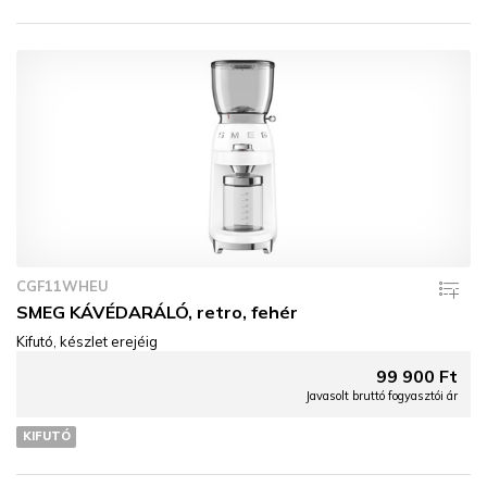
CGF11WHEU
SMEG KÁVÉDARÁLÓ, retro, fehér
Kifutó, készlet erejéig
99 900 Ft
Javasolt bruttó fogyasztói ár
KIFUTÓ