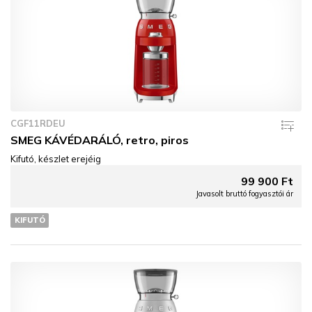
CGF11RDEU
SMEG KÁVÉDARÁLÓ, retro, piros
Kifutó, készlet erejéig
99 900 Ft
Javasolt bruttó fogyasztói ár
KIFUTÓ