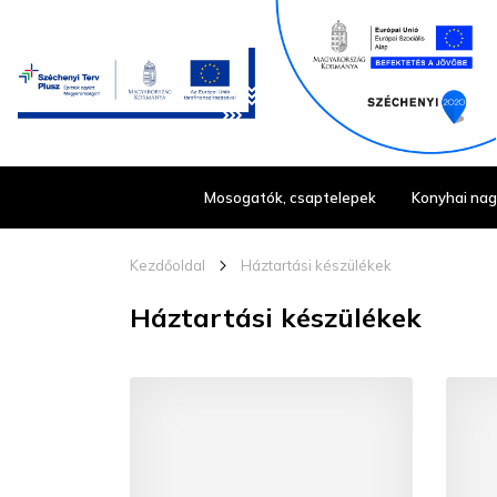
Mosogatók, csaptelepek
Konyhai na
Kezdőoldal
chevron_right_16
Háztartási készülékek
Háztartási készülékek