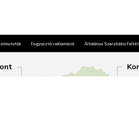
 útmutatók
Fogyasztói reklamáció
Általános Szerződési Feltét
pont
Kon
tca 2.
1097 
nincs!
Outle
gálat:
H–P:
16:00
+36 
0-880
kony
an.hu
kony