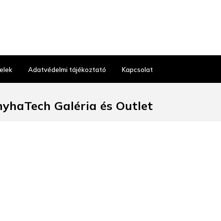
elek
Adatvédelmi tájékoztató
Kapcsolat
yhaTech Galéria és Outlet
Budapest, Gyáli út 38.
t üzlet nyitvatartás:
 10:00–17:00, SZO: 9-13
30 486 23 03
hatech@ecorgan.hu
hatechgaleria.hu