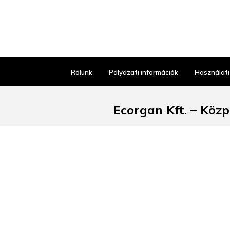
Rólunk
Pályázati információk
Használati
Ecorgan Kft. – Köz
6640 Csongrád, Ipari park u
Kiskereskedelmi kiszolgálás 
Ügyfélszol
H–P: 8:00–
+36 63 57
kozpont@ecorg