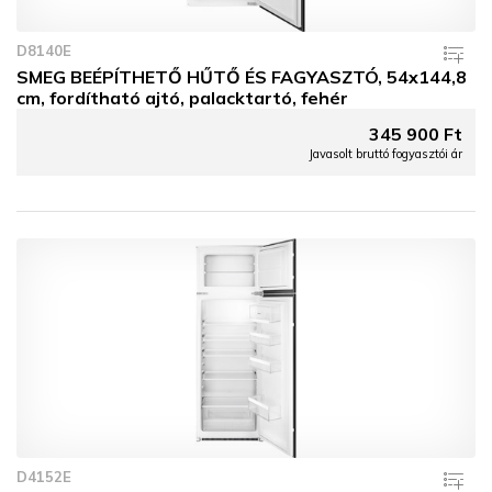
D8140E
SMEG BEÉPÍTHETŐ HŰTŐ ÉS FAGYASZTÓ, 54x144,8
cm, fordítható ajtó, palacktartó, fehér
345 900 Ft
Javasolt bruttó fogyasztói ár
D4152E