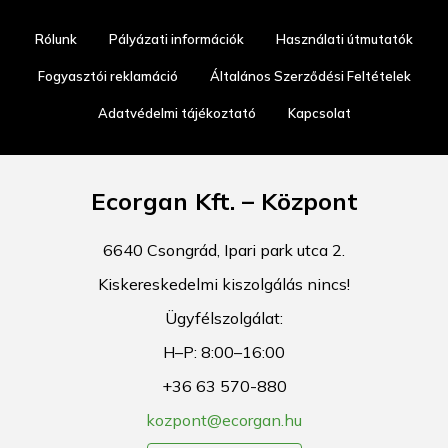
Rólunk
Pályázati információk
Használati útmutatók
Fogyasztói reklamáció
Általános Szerződési Feltételek
Adatvédelmi tájékoztató
Kapcsolat
Ecorgan Kft. – Központ
6640 Csongrád, Ipari park utca 2.
Kiskereskedelmi kiszolgálás nincs!
Ügyfélszolgálat:
H–P: 8:00–16:00
+36 63 570-880
kozpont@ecorgan.hu