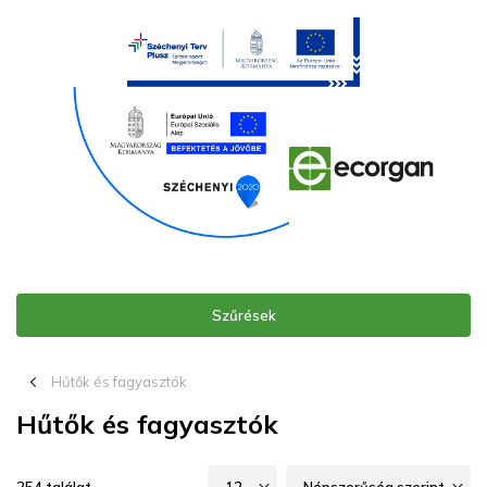
Szűrések
chevron_left_16
Hűtők és fagyasztók
Hűtők és fagyasztók