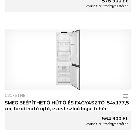
576 900 Ft
Javasolt bruttó fogyasztói ár
C8175TNE
SMEG BEÉPÍTHETŐ HŰTŐ ÉS FAGYASZTÓ, 54x177,5
cm, fordítható ajtó, ezüst színű logo, fehér
564 900 Ft
Javasolt bruttó fogyasztói ár