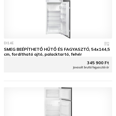
DI14E
SMEG BEÉPÍTHETŐ HŰTŐ ÉS FAGYASZTÓ, 54x144,5
cm, fordítható ajtó, palacktartó, fehér
345 900 Ft
Javasolt bruttó fogyasztói ár