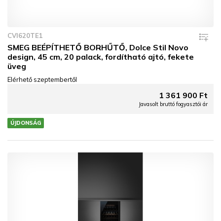
CVI620TE1
SMEG BEÉPÍTHETŐ BORHŰTŐ, Dolce Stil Novo
design, 45 cm, 20 palack, fordítható ajtó, fekete
üveg
Elérhető szeptembertől
1 361 900 Ft
Javasolt bruttó fogyasztói ár
ÚJDONSÁG