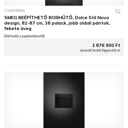
CVI638RN1
SMEG BEÉPÍTHETŐ BORHŰTŐ, Dolce Stil Novo
design, 82-87 cm, 38 palack, jobb oldali pántok,
fekete üveg
Elérhető szeptembertől
1 876 900 Ft
Javasolt bruttó fogyasztói ár