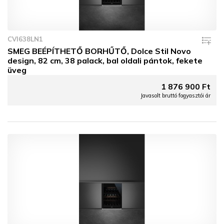
CVI638LN1
SMEG BEÉPÍTHETŐ BORHŰTŐ, Dolce Stil Novo
design, 82 cm, 38 palack, bal oldali pántok, fekete
üveg
1 876 900 Ft
Javasolt bruttó fogyasztói ár