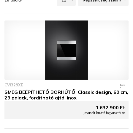
16 találat
CVI329XE
SMEG BEÉPÍTHETŐ BORHŰTŐ, Classic design, 60 cm,
29 palack, fordítható ajtó, inox
1 632 900 Ft
Javasolt bruttó fogyasztói ár