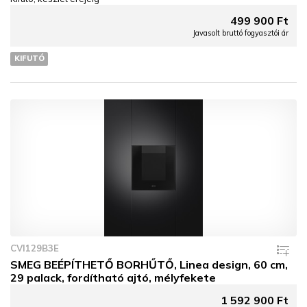
499 900 Ft
Javasolt bruttó fogyasztói ár
KIFUTÓ
CVI129B3E
SMEG BEÉPÍTHETŐ BORHŰTŐ, Linea design, 60 cm,
29 palack, fordítható ajtó, mélyfekete
1 592 900 Ft