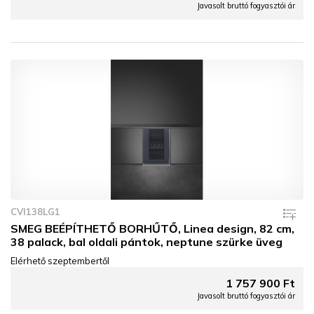
Javasolt bruttó fogyasztói ár
CVI138LG1
SMEG BEÉPÍTHETŐ BORHŰTŐ, Linea design, 82 cm,
38 palack, bal oldali pántok, neptune szürke üveg
Elérhető szeptembertől
1 757 900 Ft
Javasolt bruttó fogyasztói ár