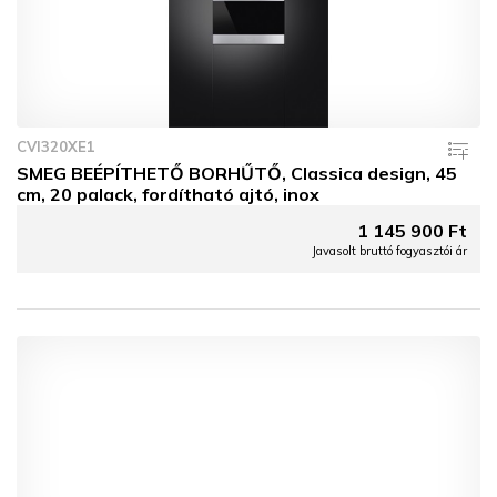
CVI320XE1
SMEG BEÉPÍTHETŐ BORHŰTŐ, Classica design, 45
cm, 20 palack, fordítható ajtó, inox
1 145 900 Ft
Javasolt bruttó fogyasztói ár