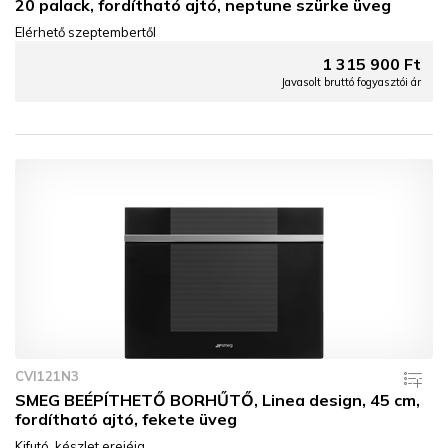
20 palack, fordítható ajtó, neptune szürke üveg
Elérhető szeptembertől
1 315 900 Ft
Javasolt bruttó fogyasztói ár
CVI121N3
SMEG BEÉPÍTHETŐ BORHŰTŐ, Linea design, 45 cm,
fordítható ajtó, fekete üveg
Kifutó, készlet erejéig