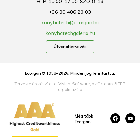
H–P: 10:00–17:00, SZO: 9-13
+36 30 486 23 03
konyhatech@ecorgan.hu
konyhatechgaleria.hu
Útvonaltervezés
Ecorgan © 1998–2026. Minden jog fenntartva.
Tervezte és készítette:
Vision-Software, az Octopus 8 ERP
forgalmazója
.
Még több
facebook_32
youtube_32
Ecorgan: