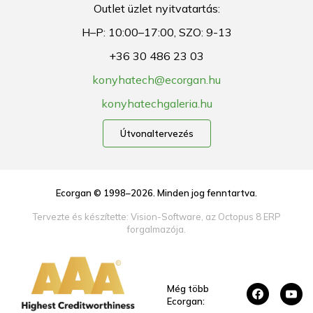
Outlet üzlet nyitvatartás:
H–P: 10:00–17:00, SZO: 9-13
+36 30 486 23 03
konyhatech@ecorgan.hu
konyhatechgaleria.hu
Útvonaltervezés
Ecorgan © 1998–2026. Minden jog fenntartva.
Tervezte és készítette:
Vision-Software, az Octopus 8 ERP
forgalmazója
.
Még több
facebook_32
youtube_32
Ecorgan: