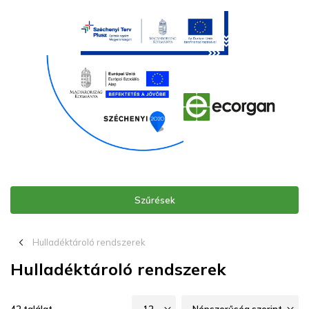
Szűrések
chevron_left_16
Hulladéktároló rendszerek
Hulladéktároló rendszerek