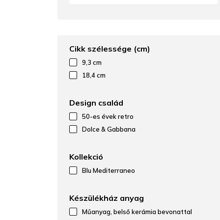
Cikk szélessége (cm)
9,3 cm
18,4 cm
Design család
50-es évek retro
Dolce & Gabbana
Kollekció
Blu Mediterraneo
Készülékház anyag
Műanyag, belső kerámia bevonattal