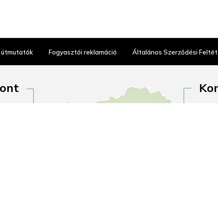
 útmutatók
Fogyasztói reklamáció
Általános Szerződési Feltét
pont
Kon
tca 2.
1097 
nincs!
Outle
gálat:
H–P:
16:00
+36 
0-880
kony
an.hu
kony
és
Út