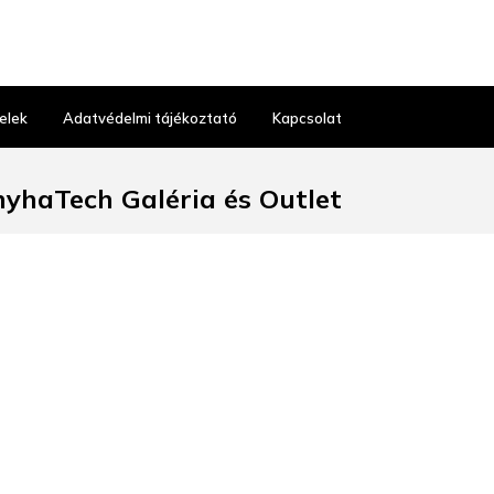
elek
Adatvédelmi tájékoztató
Kapcsolat
yhaTech Galéria és Outlet
Budapest, Gyáli út 38.
t üzlet nyitvatartás:
 10:00–17:00, SZO: 9-13
30 486 23 03
hatech@ecorgan.hu
hatechgaleria.hu
vonaltervezés