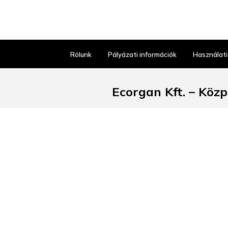
Rólunk
Pályázati információk
Használati
Ecorgan Kft. – Köz
6640 Csongrád, Ipari park u
Kiskereskedelmi kiszolgálás 
Ügyfélszol
H–P: 8:00–
+36 63 57
kozpont@ecorg
Útvonaltervez