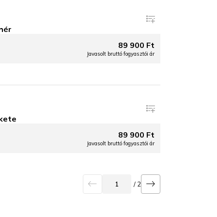
hér
89 900 Ft
Javasolt bruttó fogyasztói ár
kete
89 900 Ft
Javasolt bruttó fogyasztói ár
/ 2