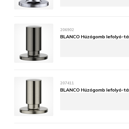
206902
BLANCO Húzógomb lefolyó-táv
207411
BLANCO Húzógomb lefolyó-táv