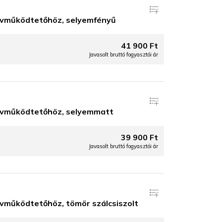
vműködtetőhöz, selyemfényű
41 900 Ft
Javasolt bruttó fogyasztói ár
vműködtetőhöz, selyemmatt
39 900 Ft
Javasolt bruttó fogyasztói ár
működtetőhöz, tömör szálcsiszolt