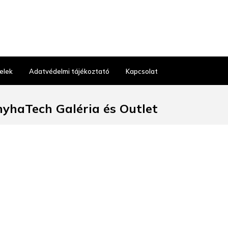
elek
Adatvédelmi tájékoztató
Kapcsolat
yhaTech Galéria és Outlet
Budapest, Gyáli út 38.
t üzlet nyitvatartás:
 10:00–17:00, SZO: 9-13
30 486 23 03
hatech@ecorgan.hu
hatechgaleria.hu