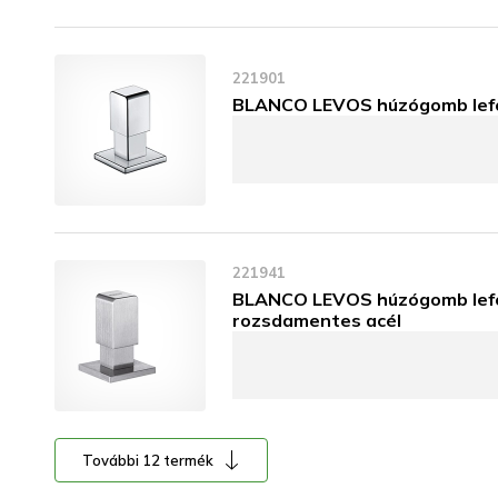
221901
BLANCO LEVOS húzógomb lefo
221941
BLANCO LEVOS húzógomb lef
rozsdamentes acél
További 12 termék