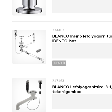
234462
BLANCO InFino lefolyógarnitúr
IDENTO-hoz
KIFUTÓ
217163
BLANCO Lefolyógarnitúra, 3 1
tekerőgombbal