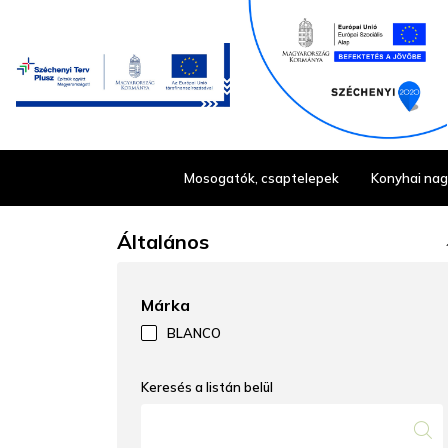
Mosogatók, csaptelepek
Konyhai na
Általános
ex
Márka
BLANCO
Keresés a listán belül