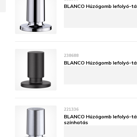
BLANCO Húzógomb lefolyó-tá
238688
BLANCO Húzógomb lefolyó-tá
221336
BLANCO Húzógomb lefolyó-t
színhatás