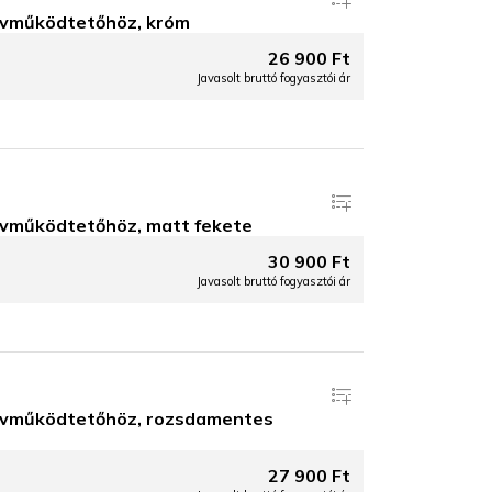
vműködtetőhöz, króm
26 900 Ft
Javasolt bruttó fogyasztói ár
vműködtetőhöz, matt fekete
30 900 Ft
Javasolt bruttó fogyasztói ár
ávműködtetőhöz, rozsdamentes
27 900 Ft