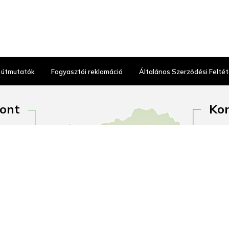
 útmutatók
Fogyasztói reklamáció
Általános Szerződési Feltét
pont
Kon
tca 2.
1097 
nincs!
Outle
gálat:
H–P:
16:00
+36 
0-880
kony
an.hu
kony