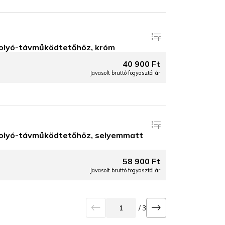
lyó-távműködtetőhöz, króm
40 900 Ft
Javasolt bruttó fogyasztói ár
olyó-távműködtetőhöz, selyemmatt
58 900 Ft
Javasolt bruttó fogyasztói ár
/ 3