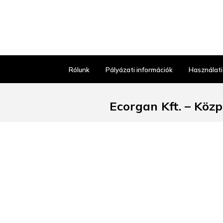
Rólunk
Pályázati információk
Használati
Ecorgan Kft. – Köz
6640 Csongrád, Ipari park u
Kiskereskedelmi kiszolgálás 
Ügyfélszol
H–P: 8:00–
+36 63 57
kozpont@ecorg