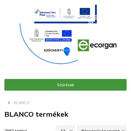
Szűrések
chevron_left_16
BLANCO
BLANCO termékek