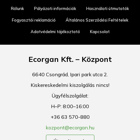
Rólunk
Pályázati információk
Használati útmutatók
Fogyasztói reklamáció
Általános Szerződési Feltételek
Adatvédelmi tájékoztató
Kapcsolat
Ecorgan Kft. – Központ
6640 Csongrád, Ipari park utca 2.
Kiskereskedelmi kiszolgálás nincs!
Ügyfélszolgálat:
H–P: 8:00–16:00
+36 63 570-880
kozpont@ecorgan.hu