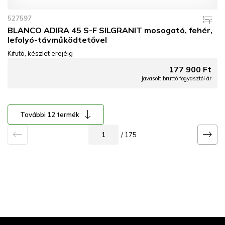
527597
BLANCO ADIRA 45 S-F SILGRANIT mosogató, fehér,
lefolyó-távműködtetővel
Kifutó, készlet erejéig
177 900 Ft
Javasolt bruttó fogyasztói ár
További 12 termék
/ 175