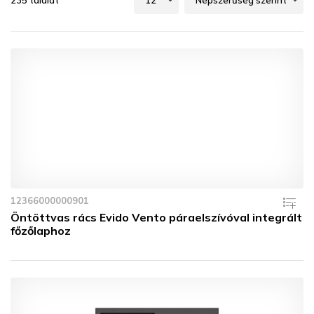
235 találat
12366000000901
Öntöttvas rács Evido Vento páraelszívóval integrált
főzőlaphoz