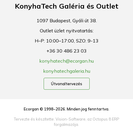
KonyhaTech Galéria és Outlet
1097 Budapest, Gyáli út 38.
Outlet üzlet nyitvatartás:
H–P: 10:00–17:00, SZO: 9-13
+36 30 486 23 03
konyhatech@ecorgan.hu
konyhatechgaleria.hu
Útvonaltervezés
Ecorgan © 1998–2026. Minden jog fenntartva.
Tervezte és készítette:
Vision-Software, az Octopus 8 ERP
forgalmazója
.