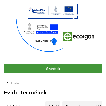
Szűrések
chevron_left_16
Evido
Evido termékek