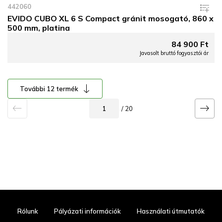
442060
EVIDO CUBO XL 6 S Compact gránit mosogató, 860 x
500 mm, platina
84 900 Ft
Javasolt bruttó fogyasztói ár
További 12 termék
/ 20
Rólunk
Pályázati információk
Használati útmutatók