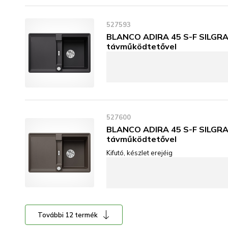
527593
BLANCO ADIRA 45 S-F SILGRAN
távműködtetővel
527600
BLANCO ADIRA 45 S-F SILGRAN
távműködtetővel
Kifutó, készlet erejéig
További 12 termék