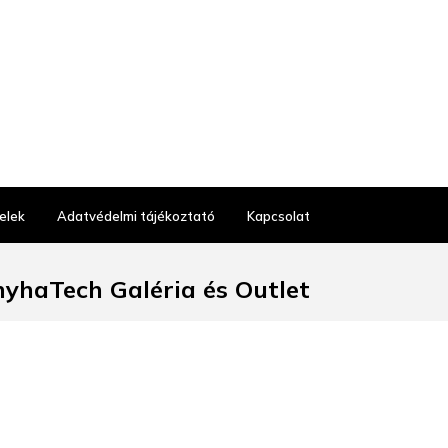
elek
Adatvédelmi tájékoztató
Kapcsolat
yhaTech Galéria és Outlet
Budapest, Gyáli út 38.
t üzlet nyitvatartás:
 10:00–17:00, SZO: 9-13
30 486 23 03