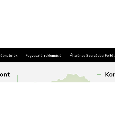
 útmutatók
Fogyasztói reklamáció
Általános Szerződési Feltét
pont
Kon
tca 2.
1097 
nincs!
Outle
gálat:
H–P:
16:00
+36 