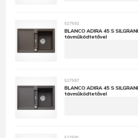
527592
BLANCO ADIRA 45 S SILGRANIT
távműködtetővel
527587
BLANCO ADIRA 45 S SILGRANIT
távműködtetővel
527591