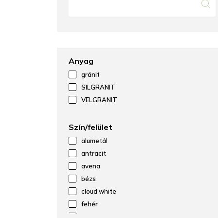
Anyag
gránit
SILGRANIT
VELGRANIT
Szín/felület
alumetál
antracit
avena
bézs
cloud white
fehér
fekete