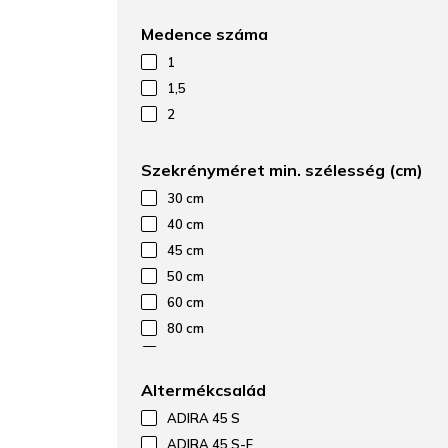
kávé
Medence száma
mystic black
1
palaszürke
1,5
platina
2
tartufo
törtfehér
Szekrényméret min. szélesség (cm)
vulkánszürke
30 cm
40 cm
45 cm
50 cm
60 cm
80 cm
90 cm
Altermékcsalád
ADIRA 45 S
ADIRA 45 S-F