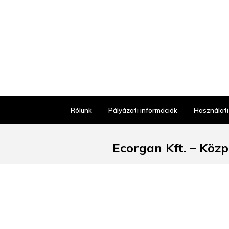
PLEON 6 Split
PLEON 8
PLEON 9
RIONA 45
RONDO
ROTAN 340/160-U
ROTAN 400-U
ROTAN 500-U
Rólunk
Pályázati információk
Használati
ROTAN 700-U
SONA 45 S
Ecorgan Kft. – Köz
SONA 5 S
SONA 6 S
SONA 8 S
6640 Csongrád, Ipari park u
SONA XL 6 S
Kiskereskedelmi kiszolgálás 
SUBLINE 160-U
Ügyfélszol
SUBLINE 320-F
H–P: 8:00–
SUBLINE 320-U