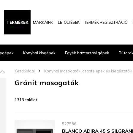
TERMÉKEK
MÁRKÁINK
LETÖLTÉSEK
TERMÉK REGISZTRÁCIÓ
gygépek
Konyhai kisgépek
Egyéb háztartási gépek
Bútoro
pand_less
Kezdőoldal
chevron_right_16
Konyhai mosogatók, csaptelepek és kiegészítőik
Gránit mosogatók
1313 találat
527586
BLANCO ADIRA 45 S SILGRANIT 