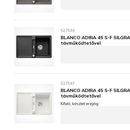
527594
BLANCO ADIRA 45 S-F SILGRANI
távműködtetővel
527597
BLANCO ADIRA 45 S-F SILGRAN
távműködtetővel
Kifutó, készlet erejéig