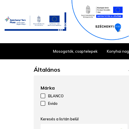
Mosogatók, csaptelepek
Konyhai na
Általános
ex
Márka
BLANCO
Evido
Keresés a listán belül