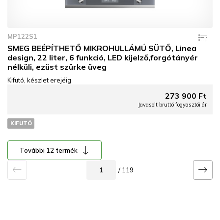
MP122S1
SMEG BEÉPÍTHETŐ MIKROHULLÁMÚ SÜTŐ, Linea
design, 22 liter, 6 funkció, LED kijelző,forgótányér
nélküli, ezüst szürke üveg
Kifutó, készlet erejéig
273 900 Ft
Javasolt bruttó fogyasztói ár
KIFUTÓ
További 12 termék
/ 119