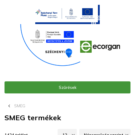
Szűrések
chevron_left_16
SMEG
SMEG termékek