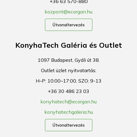
+36 63 570-880
kozpont@ecorgan.hu
Útvonaltervezés
KonyhaTech Galéria és Outlet
1097 Budapest, Gyáli út 38.
Outlet üzlet nyitvatartás:
H–P: 10:00–17:00, SZO: 9-13
+36 30 486 23 03
konyhatech@ecorgan.hu
konyhatechgaleria.hu
Útvonaltervezés